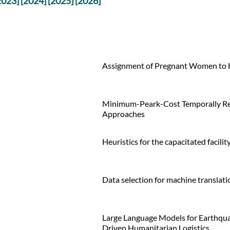
2023]
[2024]
[2025]
[2026]
Assignment of Pregnant Women to H
Minimum-Peark-Cost Temporally Rep
Approaches
Heuristics for the capacitated facili
Data selection for machine translati
Large Language Models for Earthqua
Driven Humanitarian Logistics